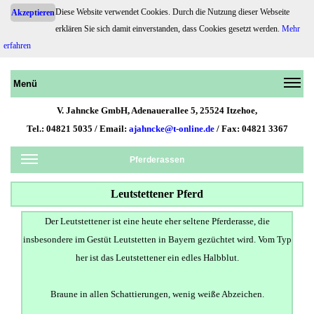
Diese Website verwendet Cookies. Durch die Nutzung dieser Webseite
Akzeptieren
erklären Sie sich damit einverstanden, dass Cookies gesetzt werden.
Mehr
Pferdehaftpflicht.de
erfahren
Menü
V. Jahncke GmbH, Adenauerallee 5, 25524 Itzehoe,
Tel.: 04821 5035 / Email:
ajahncke@t-online.de
/ Fax: 04821 3367
Pferderassen
Leutstettener Pferd
Der Leutstettener ist eine heute eher seltene Pferderasse, die
insbesondere im Gestüt Leutstetten in Bayern gezüchtet wird. Vom Typ
her ist das Leutstettener ein edles Halbblut.
Braune in allen Schattierungen, wenig weiße Abzeichen.