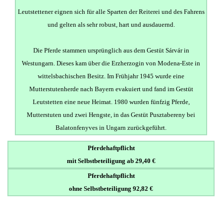
Leutstettener eignen sich für alle Sparten der Reiterei und des Fahrens
und gelten als sehr robust, hart und ausdauernd.
Die Pferde stammen ursprünglich aus dem Gestüt Sárvár in
Westungarn. Dieses kam über die Erzherzogin von Modena-Este in
wittelsbachischen Besitz. Im Frühjahr 1945 wurde eine
Mutterstutenherde nach Bayern evakuiert und fand im Gestüt
Leutstetten eine neue Heimat. 1980 wurden fünfzig Pferde,
Mutterstuten und zwei Hengste, in das Gestüt Pusztabereny bei
Balatonfenyves in Ungarn zurückgeführt.
Pferdehaftpflicht
mit Selbstbeteiligung ab 29,40 €
Pferdehaftpflicht
ohne Selbstbeteiligung 92,82 €