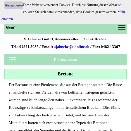
Diese Website verwendet Cookies. Durch die Nutzung dieser Webseite
Akzeptieren
Pferdehaftpflicht.de
erklären Sie sich damit einverstanden, dass Cookies gesetzt werden.
Mehr
erfahren
Menü
V. Jahncke GmbH, Adenauerallee 5, 25524 Itzehoe,
Tel.: 04821 5035 / Email:
ajahncke@t-online.de
/ Fax: 04821 3367
Pferderassen
Bretone
Der Bretone ist eine Pferderasse, die aus der Bretagne stammt. Die Rasse
entwickelte sich aus Pferden, die von keltischen Kriegern gehalten
wurden, und blieb lange Zeit nahezu unverändert, bis es während der
Kreuzzüge zu Einkreuzungen mit orientalischem Blut kam. Dies führte
zur Entwicklung des bretonischem Bidet, und bis zum Ende des
Mittelalters hatten sich zwei verschiedene Typen des Bretonen
herausgebildet: der Sommier und der Rossier. Der Sommier war der