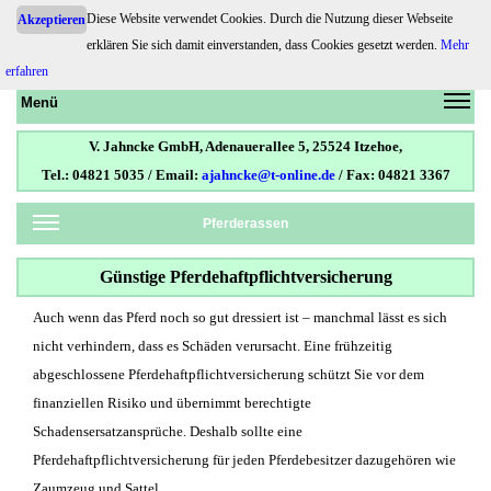
Diese Website verwendet Cookies. Durch die Nutzung dieser Webseite
Akzeptieren
Pferdehaftpflicht.de
erklären Sie sich damit einverstanden, dass Cookies gesetzt werden.
Mehr
erfahren
Menü
V. Jahncke GmbH, Adenauerallee 5, 25524 Itzehoe,
Tel.: 04821 5035 / Email:
ajahncke@t-online.de
/ Fax: 04821 3367
Pferderassen
Günstige Pferdehaftpflichtversicherung
Auch wenn das Pferd noch so gut dressiert ist – manchmal lässt es sich
nicht verhindern, dass es Schäden verursacht. Eine frühzeitig
abgeschlossene Pferdehaftpflichtversicherung schützt Sie vor dem
finanziellen Risiko und übernimmt berechtigte
Schadensersatzansprüche. Deshalb sollte eine
Pferdehaftpflichtversicherung für jeden Pferdebesitzer dazugehören wie
Zaumzeug und Sattel.