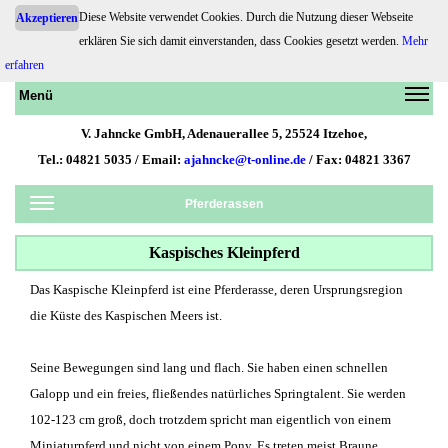
Diese Website verwendet Cookies. Durch die Nutzung dieser Webseite
Akzeptieren
Pferdehaftpflicht.de
erklären Sie sich damit einverstanden, dass Cookies gesetzt werden.
Mehr
erfahren
Menü
V. Jahncke GmbH, Adenauerallee 5, 25524 Itzehoe,
Tel.: 04821 5035 / Email:
ajahncke@t-online.de
/ Fax: 04821 3367
Pferderassen
Kaspisches Kleinpferd
Das Kaspische Kleinpferd ist eine Pferderasse, deren Ursprungsregion
die Küste des Kaspischen Meers ist.
Seine Bewegungen sind lang und flach. Sie haben einen schnellen
Galopp und ein freies, fließendes natürliches Springtalent. Sie werden
102-123 cm groß, doch trotzdem spricht man eigentlich von einem
Miniaturpferd und nicht von einem Pony. Es treten meist Braune,