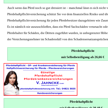
Auch wenn das Pferd noch so gut dressiert ist – manchmal lässt es sich nicht 
Pferdehaftpflichtversicherung schützt Sie vor dem finanziellen Risiko und ü
Pferdehaftpflichtversicherung für jeden Pferdebesitzer dazugehören wie Zaum
Es ist nämlich nie auszuschließen, dass ein Pferd Sachschäden verursacht ode
Pferdehalter für Schäden, die Dritten zugeführt wurden, in unbegrenzter Höhe
der Versicherungsnehmer im Schadensfall von den Schadensersatzansprüchen d
Pferdehaftpflicht
mit Selbstbeteiligung ab 26,66 €
Pferdehaftpflicht
mit Selbstbeteiligung ab 29,40 €