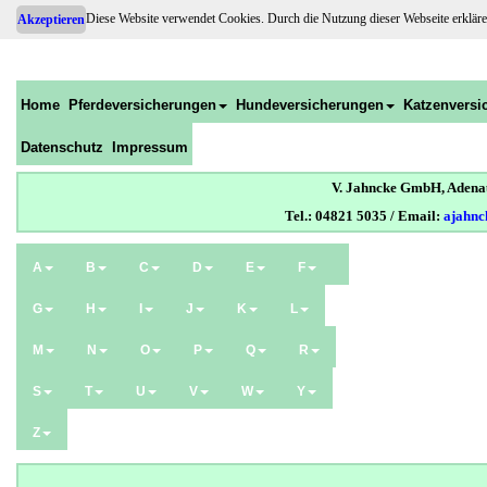
Diese Website verwendet Cookies. Durch die Nutzung dieser Webseite erkläre
Akzeptieren
Home
Pferdeversicherungen
Hundeversicherungen
Katzenversi
Datenschutz
Impressum
V. Jahncke GmbH, Adenaue
Tel.: 04821 5035 / Email:
ajahnc
A
B
C
D
E
F
G
H
I
J
K
L
M
N
O
P
Q
R
S
T
U
V
W
Y
Z